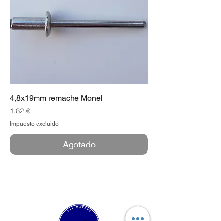
4,8x19mm remache Monel
Precio
1,82 €
Impuesto excluido
Agotado
Nuestra Velería