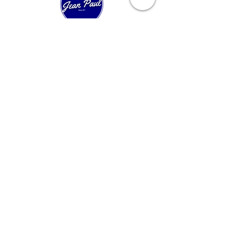
Expertos en velería técnica y confección de
velas a medida. Más de 40 años innovando
en regata, crucero y barcos clásicos.
Navegación Rapida
Inicio
Velas de Regata
Velas de Crucero
Velas para Clásicos
Servicios Rigging
Proyectos
Nuestra Historia