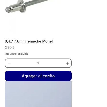
6,4x17,8mm remache Monel
Precio
2,30 €
Impuesto excluido
Agregar al carrito