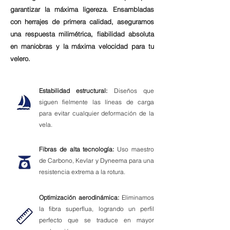
garantizar la máxima ligereza. Ensambladas
con herrajes de primera calidad, aseguramos
una respuesta milimétrica, fiabilidad absoluta
en maniobras y la máxima velocidad para tu
velero.
Estabilidad estructural:
Diseños que
siguen fielmente las líneas de carga
para evitar cualquier deformación de la
vela.
Fibras de alta tecnología:
Uso maestro
de Carbono, Kevlar y Dyneema para una
resistencia extrema a la rotura.
Optimización aerodinámica:
Eliminamos
la fibra superflua, logrando un perfil
perfecto que se traduce en mayor