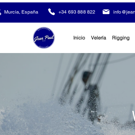
Murcia, España
+34 693 888 822
info@jean
Inicio
Velería
Rigging