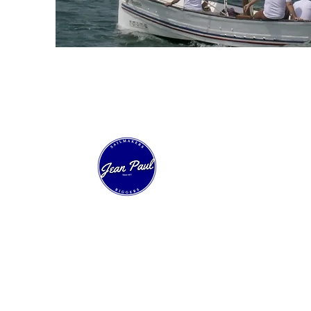
Nuestra Velería
Expertos en velería técnica y confección de
velas a medida. Más de 40 años innovando
en regata, crucero y barcos clásicos.