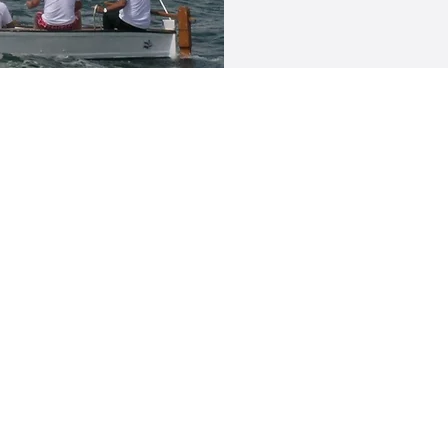
Navegación Rapida
Inicio
Velas de Regata
Velas de Crucero
Velas para Clásicos
Servicios Rigging
Proyectos
Nuestra Historia
Solicitar Presupuesto