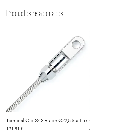
Productos relacionados
Terminal Ojo Ø12 Bulón Ø22,5 Sta-Lok
GUIADRIZAS S SPA
Precio
Precio
191,81 €
44,07 €