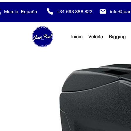
Murcia, España
+34 693 888 822
info@jean
Inicio
Velería
Rigging