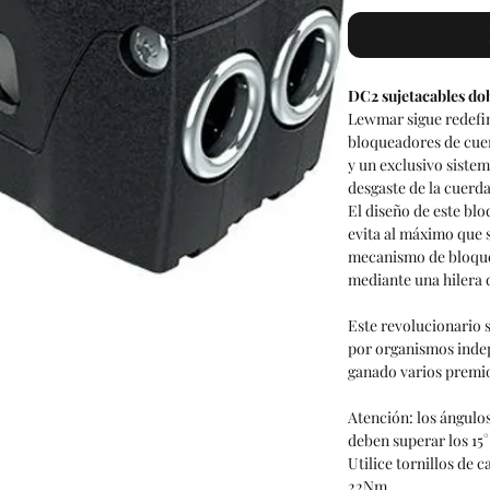
DC2 sujetacables do
Lewmar sigue redefin
bloqueadores de cue
y un exclusivo sistem
desgaste de la cuerda
El diseño de este blo
evita al máximo que 
mecanismo de bloqueo
mediante una hilera d
Este revolucionario
por organismos inde
ganado varios premi
Atención: los
ángulos
deben superar los 15
Utilice tornillos de 
22Nm.