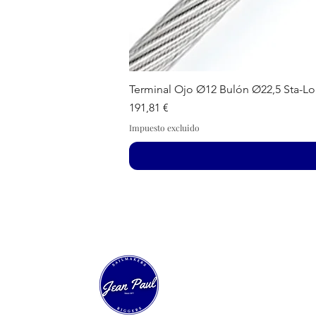
Terminal Ojo Ø12 Bulón Ø22,5 Sta-Lo
Precio
191,81 €
Impuesto excluido
Nuestra Velería