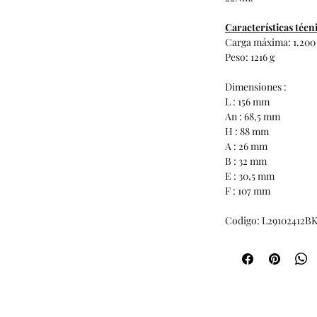
Características técn
Carga máxima: 1.200
Peso: 1216 g
Dimensiones :
L : 156 mm
An : 68,5 mm
H : 88 mm
A : 26 mm
B : 32 mm
E : 30,5 mm
F : 107 mm
Codigo: L29102412B