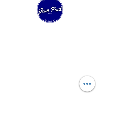
Expertos en velería técnica y confección de
velas a medida. Más de 40 años innovando
en regata, crucero y barcos clásicos.
Navegación Rapida
Inicio
Velas de Regata
Velas de Crucero
Velas para Clásicos
Servicios Rigging
Proyectos