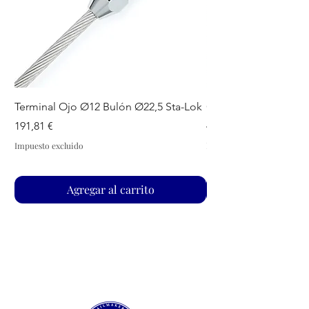
Terminal Ojo Ø12 Bulón Ø22,5 Sta-Lok
GUIADRIZAS S SPA
Precio
Precio
191,81 €
44,07 €
Impuesto excluido
Impuesto excluido
Agregar al carrito
Nuestra Velería