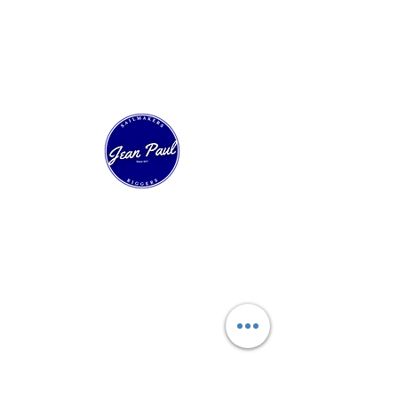
Nuestra Velería
Expertos en velería técnica y confección de
velas a medida. Más de 40 años innovando
en regata, crucero y barcos clásicos.
Navegación Rapida
Inicio