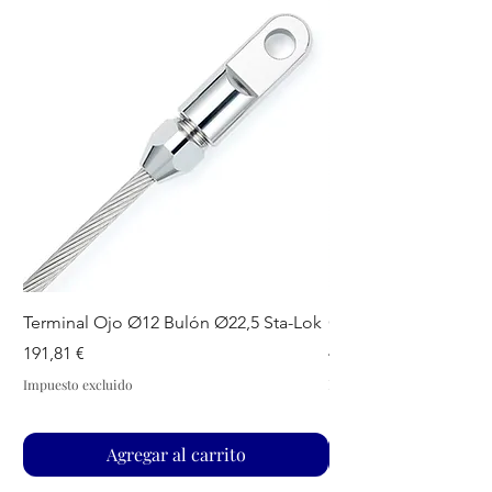
Terminal Ojo Ø12 Bulón Ø22,5 Sta-Lok
GUIADRIZAS S SPA
Precio
Precio
191,81 €
44,07 €
Impuesto excluido
Impuesto excluido
Agregar al carrito